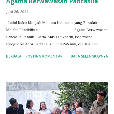
Agama Berwawasan Pancasila
Juni 26, 2024
Judul Buku: Menjadi Manusia Indonesia yang Beradab
Melalui Pendidikan Agama Berwawasan
Pancasila Penulis: Listia, Anis Farikhatin, Poerwono
Noegroho Adhi, Sartana Isi: 172 x 245 mm, vi + 164 hlm
Cetakan Pertama: Juli 2024 Penerbit: Pappirus Kemajuan
BERBAGI
POSTING KOMENTAR
BACA SELENGKAPNYA
dunia pendidikan suatu bangsa tidak dapat hanya
mengadalkan upaya dan kebijakan pemerintah, namun
membutuhkan kolaborasi seluruh warga bangsa sesuai
kesanggupan masing-masing. Dengan mengungkap syukur
pada pada Tuhan Yang Maha Esa, Perkumpulan Pengembang
Pendidikan Interreligus/Perkumpulan Pappirus dapat
mempersembahkan kontribusi berupa buku kurikulum
Pendidikan Agama Berwawasan Pancasila untuk jenjang SD,