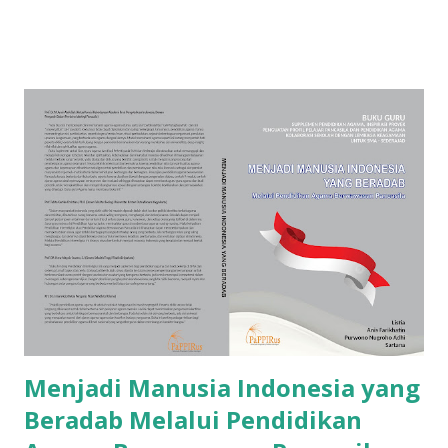
sebagai salah satu dosa pendiddikan selain selain intoleransi
dan kekerasan seksual. Menanggapi hal ini Kemdikbudristek
mengeluarkan Peraturan Menteri Nomor 46 Tahun 2023
adalah Peraturan Menteri Pendidikan, Kebudayaan, Riset,
dan Teknologi yang mengatur tentang pencegahan dan
penanganan kekerasan di lingkungan satuan pendidikan.
Namun tindak kekerasan di satuan pendidikan hingga kini
masih terjadi. Rustiadi dalam artikel di bawah ini membahas
akar masalah berbagai bentuk kekerasan, yaitu krisis
empati. Empati dan Pro-Eksistensi Setiap individu memiliki
keunikan masing-masing yang membedakannya dari orang
lain. Keberagaman ini mencakup aspek ...
Menjadi Manusia Indonesia yang
Beradab Melalui Pendidikan