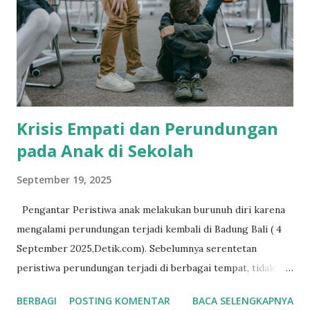
e
n
t
a
r
Krisis Empati dan Perundungan
pada Anak di Sekolah
September 19, 2025
Pengantar Peristiwa anak melakukan burunuh diri karena
mengalami perundungan terjadi kembali di Badung Bali ( 4
September 2025,Detik.com). Sebelumnya serentetan
peristiwa perundungan terjadi di berbagai tempat, tidak
hanya meninggalkan luka batin bahkan kekerasan fisik yang
BERBAGI
POSTING KOMENTAR
BACA SELENGKAPNYA
ditimbulkan menyebabkan kematian. Perundungan diakui