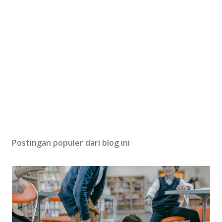
P
o
s
Postingan populer dari blog ini
t
i
n
g
K
o
m