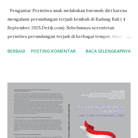
Pengantar Peristiwa anak melakukan burunuh diri karena
mengalami perundungan terjadi kembali di Badung Bali ( 4
September 2025,Detik.com). Sebelumnya serentetan
peristiwa perundungan terjadi di berbagai tempat, tidak
hanya meninggalkan luka batin bahkan kekerasan fisik yang
BERBAGI
POSTING KOMENTAR
BACA SELENGKAPNYA
ditimbulkan menyebabkan kematian. Perundungan diakui
sebagai salah satu dosa pendiddikan selain selain intoleransi
dan kekerasan seksual. Menanggapi hal ini Kemdikbudristek
mengeluarkan Peraturan Menteri Nomor 46 Tahun 2023
adalah Peraturan Menteri Pendidikan, Kebudayaan, Riset,
dan Teknologi yang mengatur tentang pencegahan dan
penanganan kekerasan di lingkungan satuan pendidikan.
Namun tindak kekerasan di satuan pendidikan hingga kini
masih terjadi. Rustiadi dalam artikel di bawah ini membahas
akar masalah berbagai bentuk kekerasan, yaitu krisis